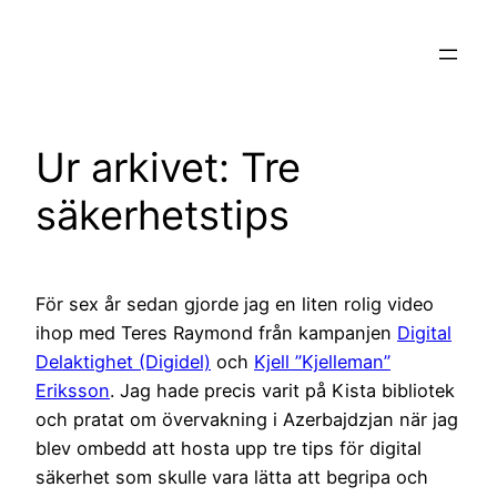
Hoppa
till
innehåll
Ur arkivet: Tre
säkerhetstips
För sex år sedan gjorde jag en liten rolig video
ihop med Teres Raymond från kampanjen
Digital
Delaktighet (Digidel)
och
Kjell ”Kjelleman”
Eriksson
. Jag hade precis varit på Kista bibliotek
och pratat om övervakning i Azerbajdzjan när jag
blev ombedd att hosta upp tre tips för digital
säkerhet som skulle vara lätta att begripa och