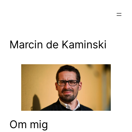
Hoppa
till
innehåll
Marcin de Kaminski
Om mig