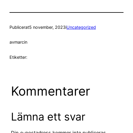
Publicerat
5 november, 2023
i
Uncategorized
av
marcin
Etiketter:
Kommentarer
Lämna ett svar
Din e-postadress kommer inte publiceras.