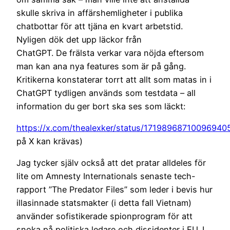
skulle skriva in affärshemligheter i publika
chatbottar för att tjäna en kvart arbetstid.
Nyligen dök det upp läckor från
ChatGPT. De frälsta verkar vara nöjda eftersom
man kan ana nya features som är på gång.
Kritikerna konstaterar torrt att allt som matas in i
ChatGPT tydligen används som testdata – all
information du ger bort ska ses som läckt:
https://x.com/thealexker/status/17198968710096940
på X kan krävas)
Jag tycker själv också att det pratar alldeles för
lite om Amnesty Internationals senaste tech-
rapport ”The Predator Files” som leder i bevis hur
illasinnade statsmakter (i detta fall Vietnam)
använder sofistikerade spionprogram för att
snoka på politiska ledare och dissidenter i EU. I