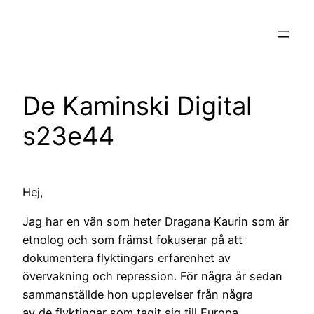
Hoppa
till
innehåll
De Kaminski Digital
s23e44
Hej,
Jag har en vän som heter Dragana Kaurin som är
etnolog och som främst fokuserar på att
dokumentera flyktingars erfarenhet av
övervakning och repression. För några år sedan
sammanställde hon upplevelser från några
av de flyktingar som tagit sig till Europa.