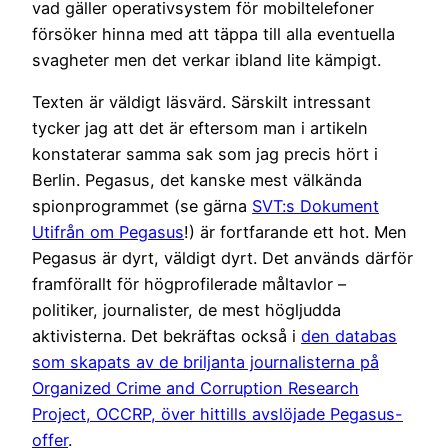
vad gäller operativsystem för mobiltelefoner
försöker hinna med att täppa till alla eventuella
svagheter men det verkar ibland lite kämpigt.
Texten är väldigt läsvärd. Särskilt intressant
tycker jag att det är eftersom man i artikeln
konstaterar samma sak som jag precis hört i
Berlin. Pegasus, det kanske mest välkända
spionprogrammet (se gärna
SVT:s Dokument
Utifrån om Pegasus
!) är fortfarande ett hot. Men
Pegasus är dyrt, väldigt dyrt. Det används därför
framförallt för högprofilerade måltavlor –
politiker, journalister, de mest högljudda
aktivisterna. Det bekräftas också i
den databas
som skapats av de briljanta journalisterna på
Organized Crime and Corruption Research
Project, OCCRP, över hittills avslöjade Pegasus-
offer
.