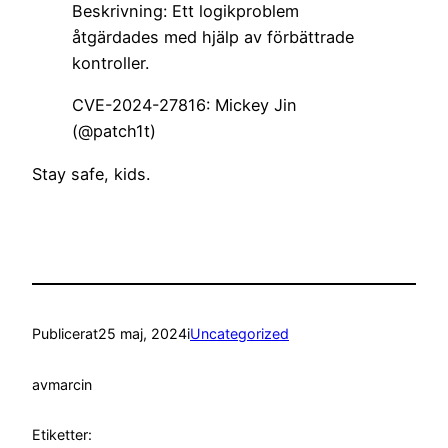
Beskrivning: Ett logikproblem
åtgärdades med hjälp av förbättrade
kontroller.
CVE-2024-27816: Mickey Jin
(@patch1t)
Stay safe, kids.
Publicerat
25 maj, 2024
i
Uncategorized
av
marcin
Etiketter: