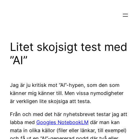
Hoppa
till
innehåll
Litet skojsigt test med
”AI”
Jag är ju kritisk mot ”AI”-hypen, som den som
känner mig känner till. Men vissa nymodigheter
är verkligen lite skojsiga att testa.
Från och med det här nyhetsbrevet testar jag att
labba med
Googles NotebookLM
där man kan
mata in olika källor (filer eller länkar, till exempel)
och få ut en ”AI”-genererad podd där två eller