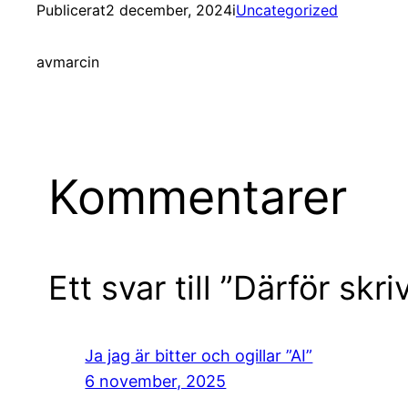
Publicerat
2 december, 2024
i
Uncategorized
av
marcin
Kommentarer
Ett svar till ”Därför skr
Ja jag är bitter och ogillar ”AI”
6 november, 2025