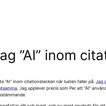
jag ”AI” inom cit
 ”AI” inom citationstecken när lusten faller på.
Jag g
 detsamma
. Jag upplever precis som Per att ”AI” använ
ensstämmande.
 innefattar allt och inget, och nu mest används för at