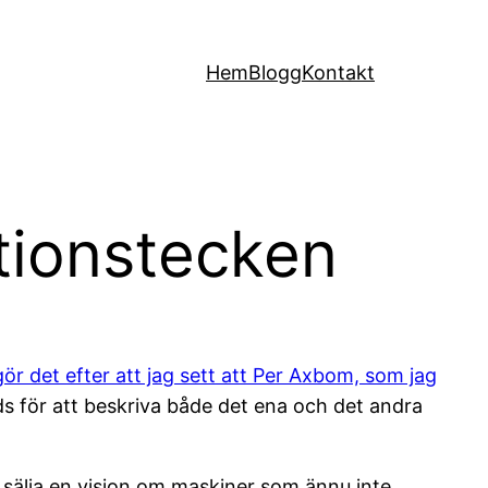
Hem
Blogg
Kontakt
ationstecken
ör det efter att jag sett att Per Axbom, som jag
ds för att beskriva både det ena och det andra
t sälja en vision om maskiner som ännu inte