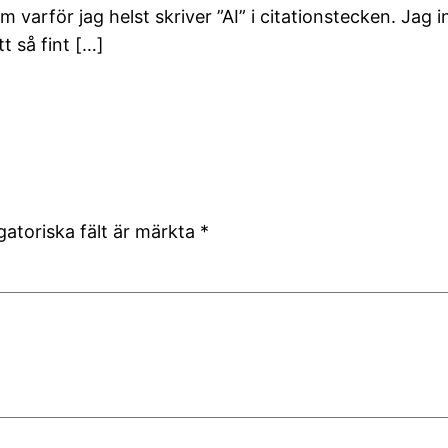
 om varför jag helst skriver ”AI” i citationstecken. Ja
t så fint […]
gatoriska fält är märkta
*