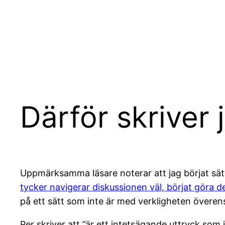
Hoppa
till
innehåll
Därför skriver 
Uppmärksamma läsare noterar att jag börjat sätta
tycker navigerar diskussionen väl, börjat göra
på ett sätt som inte är med verkligheten över
Per skriver att ”är ett intetsägande uttryck som