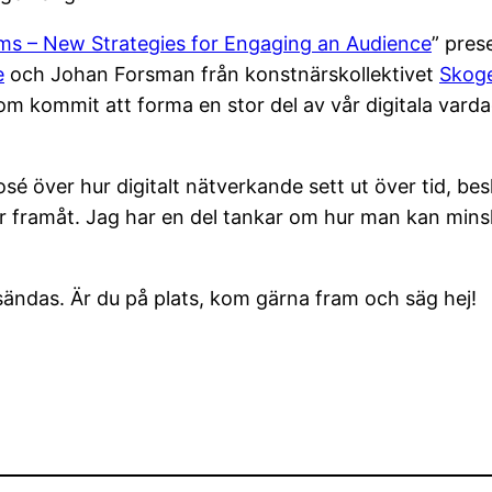
rms – New Strategies for Engaging an Audience
” pres
e
och Johan Forsman från konstnärskollektivet
Skog
om kommit att forma en stor del av vår digitala vard
sé över hur digitalt nätverkande sett ut över tid, besk
ter framåt. Jag har en del tankar om hur man kan min
sändas. Är du på plats, kom gärna fram och säg hej!