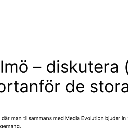
lmö – diskutera (
rtanför de stora
 där man tillsammans med Media Evolution bjuder in t
gagemang.