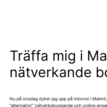
Hoppa
till
innehåll
Träffa mig i Ma
nätverkande bo
Nu på onsdag dyker jag upp på Inkonst i Malmö,
”alternativt” nätverksbyggande och online-en