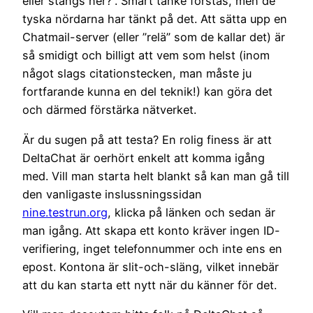
eller stängs ner?”. Smart tanke förstås, men de
tyska nördarna har tänkt på det. Att sätta upp en
Chatmail-server (eller ”relä” som de kallar det) är
så smidigt och billigt att vem som helst (inom
något slags citationstecken, man måste ju
fortfarande kunna en del teknik!) kan göra det
och därmed förstärka nätverket.
Är du sugen på att testa? En rolig finess är att
DeltaChat är oerhört enkelt att komma igång
med. Vill man starta helt blankt så kan man gå till
den vanligaste inslussningssidan
nine.testrun.org
, klicka på länken och sedan är
man igång. Att skapa ett konto kräver ingen ID-
verifiering, inget telefonnummer och inte ens en
epost. Kontona är slit-och-släng, vilket innebär
att du kan starta ett nytt när du känner för det.