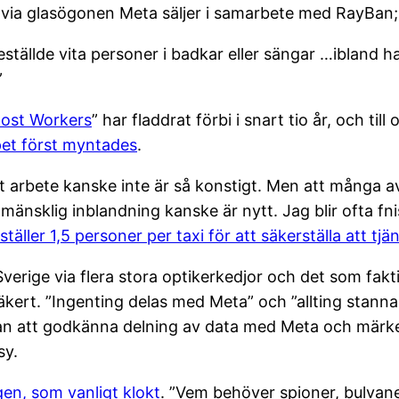
 via glasögonen Meta säljer i samarbete med RayBan;
eställde vita personer i badkar eller sängar …ibland
”
ost Workers
” har fladdrat förbi i snart tio år, och til
pet först myntades
.
gt arbete kanske inte är så konstigt. Men att många 
 mänsklig inblandning kanske är nytt. Jag blir ofta fn
ställer 1,5 personer per taxi för att säkerställa att t
verige via flera stora optikerkedjor och det som fakt
säkert. ”Ingenting delas med Meta” och ”allting stannar
tan att godkänna delning av data med Meta och märke
sy.
en, som vanligt klokt
. ”Vem behöver spioner, bulvan