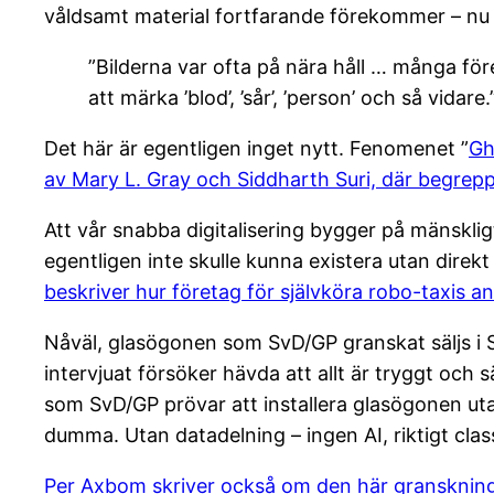
våldsamt material fortfarande förekommer – nu
”Bilderna var ofta på nära håll … många för
att märka ’blod’, ’sår’, ’person’ och så vidare.
Det här är egentligen inget nytt. Fenomenet ”
Gh
av Mary L. Gray och Siddharth Suri, där begrep
Att vår snabba digitalisering bygger på mänskli
egentligen inte skulle kunna existera utan direkt
beskriver hur företag för självköra robo-taxis an
Nåväl, glasögonen som SvD/GP granskat säljs i S
intervjuat försöker hävda att allt är tryggt och 
som SvD/GP prövar att installera glasögonen u
dumma. Utan datadelning – ingen AI, riktigt clas
Per Axbom skriver också om den här granskning