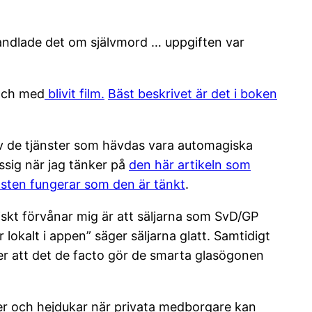
 handlade det om självmord … uppgiften var
l och med
blivit film.
Bäst beskrivet är det i boken
av de tjänster som hävdas vara automagiska
issig när jag tänker på
den här artikeln som
jänsten fungerar som den är tänkt
.
iskt förvånar mig är att säljarna som SvD/GP
 lokalt i appen” säger säljarna glatt. Samtidigt
r att det de facto gör de smarta glasögonen
er och hejdukar när privata medborgare kan