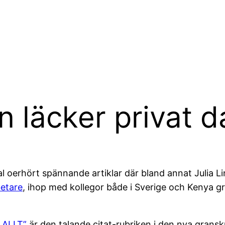
 läcker privat d
oerhört spännande artiklar där bland annat Julia Lin
etare
, ihop med kollegor både i Sverige och Kenya gr
 ALLT”
är den talande citat-rubriken i den nya granskn