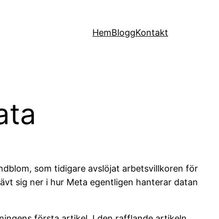
Hem
Blogg
Kontakt
ata
dblom, som tidigare avslöjat arbetsvillkoren för
ävt sig ner i hur Meta egentligen hanterar datan
ingens första artikel. I den rafflande artikeln