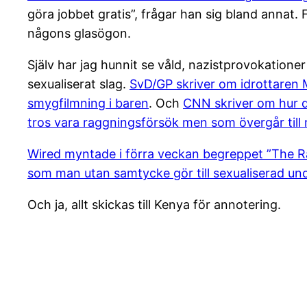
göra jobbet gratis”, frågar han sig bland annat.
någons glasögon.
Själv har jag hunnit se våld, nazistprovokation
sexualiserat slag.
SvD/GP skriver om idrottaren
smygfilmning i baren
. Och
CNN skriver om hur de
tros vara raggningsförsök men som övergår till
Wired myntade i förra veckan begreppet ”The Ray
som man utan samtycke gör till sexualiserad un
Och ja, allt skickas till Kenya för annotering.