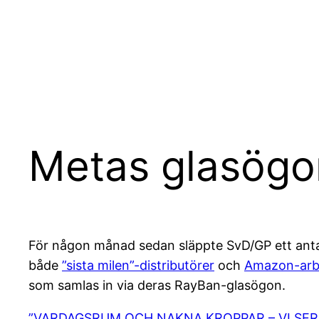
Hoppa
till
innehåll
Metas glasögon
För någon månad sedan släppte SvD/GP ett antal 
både
”sista milen”-distributörer
och
Amazon-arb
som samlas in via deras RayBan-glasögon.
”VARDAGSRUM OCH NAKNA KROPPAR – VI SER