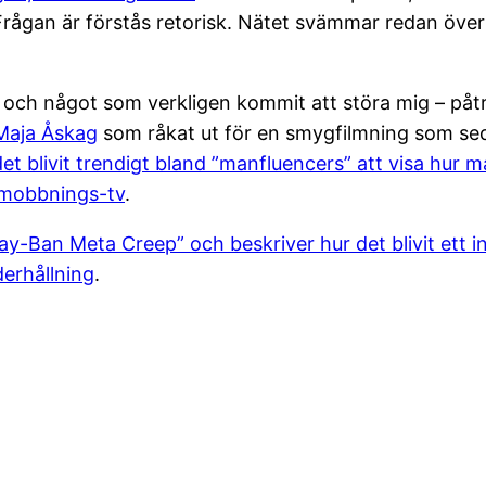
 Frågan är förstås retorisk. Nätet svämmar redan över 
er och något som verkligen kommit att störa mig – på
 Maja Åskag
som råkat ut för en smygfilmning som seda
t blivit trendigt bland ”manfluencers” att visa hur 
 mobbnings-tv
.
-Ban Meta Creep” och beskriver hur det blivit ett in
derhållning
.