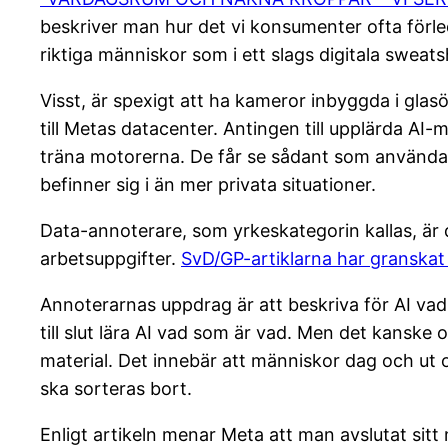
beskriver man hur det vi konsumenter ofta förled
riktiga människor som i ett slags digitala sweat
Visst, är spexigt att ha kameror inbyggda i gla
till Metas datacenter. Antingen till upplärda AI-m
träna motorerna. De får se sådant som användare s
befinner sig i än mer privata situationer.
Data-annoterare, som yrkeskategorin kallas, är 
arbetsuppgifter.
SvD/GP-artiklarna har granskat 
Annoterarnas uppdrag är att beskriva för AI vad g
till slut lära AI vad som är vad. Men det kans
material. Det innebär att människor dag och ut o
ska sorteras bort.
Enligt artikeln menar Meta att man avslutat sit