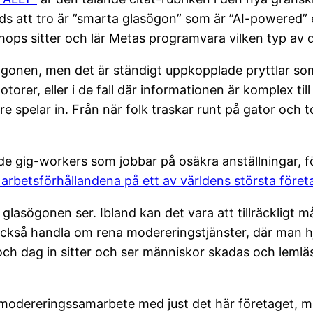
s att tro är ”smarta glasögon” som är ”AI-powered” e
shops sitter och lär Metas programvara vilken typ av 
sögonen, men det är ständigt uppkopplade pryttlar so
otorer, eller i de fall där informationen är komplex ti
pelar in. Från när folk traskar runt på gator och torg
de gig-workers som jobbar på osäkra anställningar, 
arbetsförhållandena på ett av världens största föret
lasögonen ser. Ibland kan det vara att tillräckligt må
ke också handla om rena modereringstjänster, där ma
ch dag in sitter och ser människor skadas och lemläst
t modereringssamarbete med just det här företaget, me