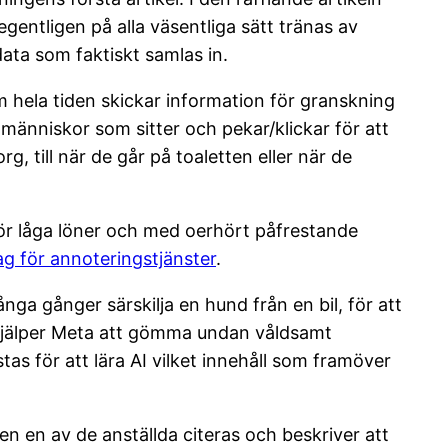
gentligen på alla väsentliga sätt tränas av
data som faktiskt samlas in.
m hela tiden skickar information för granskning
ll människor som sitter och pekar/klickar för att
, till när de går på toaletten eller när de
för låga löner och med oerhört påfrestande
ag för annoteringstjänster
.
nga gånger särskilja en hund från en bil, för att
n hjälper Meta att gömma undan våldsamt
as för att lära AI vilket innehåll som framöver
n en av de anställda citeras och beskriver att