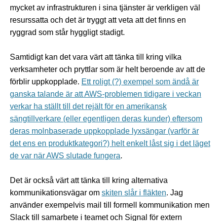
mycket av infrastrukturen i sina tjänster är verkligen väl
resurssatta och det är tryggt att veta att det finns en
ryggrad som står hyggligt stadigt.
Samtidigt kan det vara värt att tänka till kring vilka
verksamheter och pryttlar som är helt beroende av att de
förblir uppkopplade.
Ett roligt (?) exempel som ändå är
ganska talande är att AWS-problemen tidigare i veckan
verkar ha ställt till det rejält för en amerikansk
sängtillverkare (eller egentligen deras kunder) eftersom
deras molnbaserade uppkopplade lyxsängar (varför är
det ens en produktkategori?) helt enkelt låst sig i det läget
de var när AWS slutade fungera
.
Det är också värt att tänka till kring alternativa
kommunikationsvägar om
skiten slår i fläkten
. Jag
använder exempelvis mail till formell kommunikation men
Slack till samarbete i teamet och Signal för extern