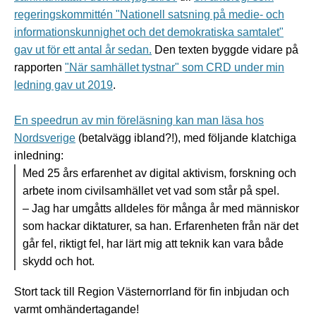
regeringskommittén "Nationell satsning på medie- och
informationskunnighet och det demokratiska samtalet"
gav ut för ett antal år sedan.
Den texten byggde vidare på
rapporten
"När samhället tystnar" som CRD under min
ledning gav ut 2019
.
En speedrun av min föreläsning kan man läsa hos
Nordsverige
(betalvägg ibland?!), med följande klatchiga
inledning:
Med 25 års erfarenhet av digital aktivism, forskning och
arbete inom civilsamhället vet vad som står på spel.
– Jag har umgåtts alldeles för många år med människor
som hackar diktaturer, sa han. Erfarenheten från när det
går fel, riktigt fel, har lärt mig att teknik kan vara både
skydd och hot.
Stort tack till Region Västernorrland för fin inbjudan och
varmt omhändertagande!