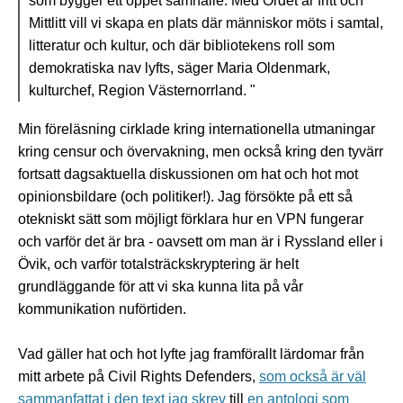
som bygger ett öppet samhälle. Med Ordet är fritt och
Mittlitt vill vi skapa en plats där människor möts i samtal,
litteratur och kultur, och där bibliotekens roll som
demokratiska nav lyfts, säger Maria Oldenmark,
kulturchef, Region Västernorrland. "
Min föreläsning cirklade kring internationella utmaningar
kring censur och övervakning, men också kring den tyvärr
fortsatt dagsaktuella diskussionen om hat och hot mot
opinionsbildare (och politiker!). Jag försökte på ett så
otekniskt sätt som möjligt förklara hur en VPN fungerar
och varför det är bra - oavsett om man är i Ryssland eller i
Övik, och varför totalsträckskryptering är helt
grundläggande för att vi ska kunna lita på vår
kommunikation nuförtiden.
Vad gäller hat och hot lyfte jag framförallt lärdomar från
mitt arbete på Civil Rights Defenders,
som också är väl
sammanfattat i den text jag skrev
till
en antologi som