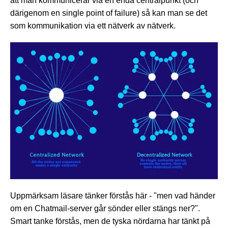
att man kommunicerar via en enda centralpunkt (och
därigenom en single point of failure) så kan man se det
som kommunikation via ett nätverk av nätverk.
Uppmärksam läsare tänker förstås här - "men vad händer
om en Chatmail-server går sönder eller stängs ner?".
Smart tanke förstås, men de tyska nördarna har tänkt på