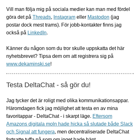
Vill man följa mig på sociala medier kan man med fördel
göra det på
Threads
,
Instagram
eller
Mastodon
(jag
postar dock mest trams). För jobb-kontakter finns jag
också på
LinkedIn
.
Känner du någon som du tror skulle uppskatta det här
nyhetsbrevet? Tipsa dem om att registrera sig på
www.dekaminski.se
!
Testa DeltaChat - så gör du!
Jag tycker det är roligt med olika kommunikationsappar.
Häromdagen fick jag möjlighet att testa en av mina
favoritappar - DeltaChat - i skarpt läge.
Eftersom
Amazons digitala moln hade hicka så slutade både Slack
och Signal att fungera
, men decentraliserade DeltaChat
fortsatte tuffa på som om inget hade hänt.