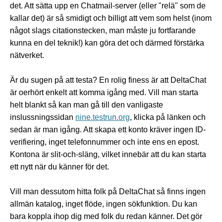
det. Att sätta upp en Chatmail-server (eller "relä" som de
kallar det) är så smidigt och billigt att vem som helst (inom
något slags citationstecken, man måste ju fortfarande
kunna en del teknik!) kan göra det och därmed förstärka
nätverket.
Är du sugen på att testa? En rolig finess är att DeltaChat
är oerhört enkelt att komma igång med. Vill man starta
helt blankt så kan man gå till den vanligaste
inslussningssidan
nine.testrun.org
, klicka på länken och
sedan är man igång. Att skapa ett konto kräver ingen ID-
verifiering, inget telefonnummer och inte ens en epost.
Kontona är slit-och-släng, vilket innebär att du kan starta
ett nytt när du känner för det.
Vill man dessutom hitta folk på DeltaChat så finns ingen
allmän katalog, inget flöde, ingen sökfunktion. Du kan
bara koppla ihop dig med folk du redan känner. Det gör