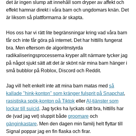
det är ingen slump att innehåll som dryper av affekt och
effekt hamnar direkt i våra barn och ungdomars knän. Det
är liksom så plattformarna är skapta.
Hos oss har vi rätt lite begränsningar kring vad våra barn
får och inte får göra på internet. Det har hittills fungerat
bra. Men eftersom de algoritmstyrda
radikaliseringsprocesserna kryper allt närmare tycker jag
på något sjukt sätt att det är skönt när mina barn hänger i
små bubblor på Roblox, Discord och Reddit.
Jag vill helt enkelt inte att mina barn matas med
så
kallade "hink-konton" som kränger fulsprit på Snapchat
,
rasistiska spök-konton på Tiktok
eller
AI-tjänster som
lockar till suicid
. Jag tycks ha lyckats rätt bra, hittills har
de (vad jag vet) sluppit både
groomare
och
gänginkastare
. Men den dagen min familj helt flyttar till
Signal poppar jag en fin flaska och firar.