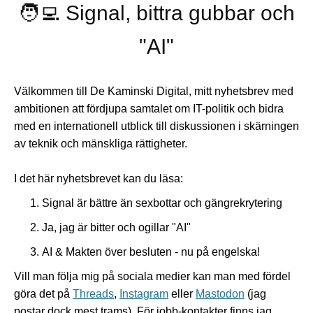
🧑‍💻 Signal, bittra gubbar och
"AI"
Välkommen till De Kaminski Digital, mitt nyhetsbrev med
ambitionen att fördjupa samtalet om IT-politik och bidra
med en internationell utblick till diskussionen i skärningen
av teknik och mänskliga rättigheter.
I det här nyhetsbrevet kan du läsa:
Signal är bättre än sexbottar och gängrekrytering
Ja, jag är bitter och ogillar "AI"
AI & Makten över besluten - nu på engelska!
Vill man följa mig på sociala medier kan man med fördel
göra det på
Threads
,
Instagram
eller
Mastodon
(jag
postar dock mest trams). För jobb-kontakter finns jag