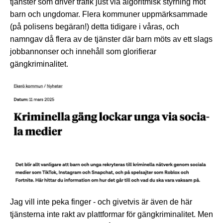
tjänster som driver trafik just via algoritmisk styrning mot
barn och ungdomar. Flera kommuner uppmärksammade
(på polisens begäran!) detta tidigare i våras, och
namngav då flera av de tjänster där barn möts av ett slags
jobbannonser och innehåll som glorifierar
gängkriminalitet.
Jag vill inte peka finger - och givetvis är även de här
tjänsterna inte rakt av plattformar för gängkriminalitet. Men