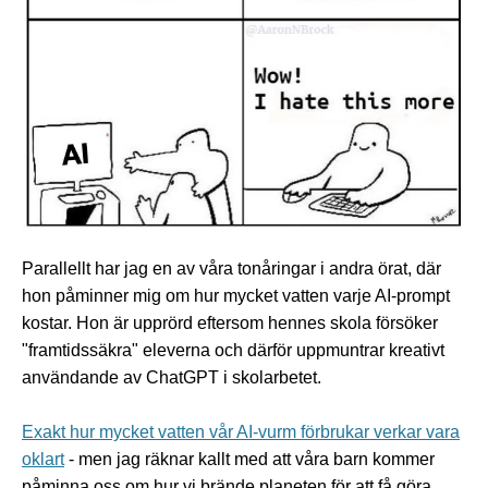
Parallellt har jag en av våra tonåringar i andra örat, där
hon påminner mig om hur mycket vatten varje AI-prompt
kostar. Hon är upprörd eftersom hennes skola försöker
"framtidssäkra" eleverna och därför uppmuntrar kreativt
användande av ChatGPT i skolarbetet.
Exakt hur mycket vatten vår AI-vurm förbrukar verkar vara
oklart
- men jag räknar kallt med att våra barn kommer
påminna oss om hur vi brände planeten för att få göra