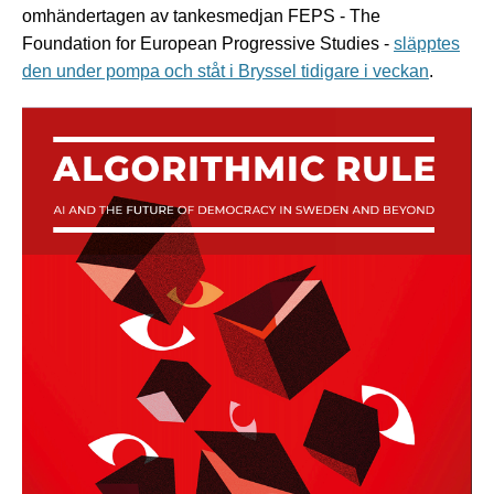
omhändertagen av tankesmedjan FEPS - The
Foundation for European Progressive Studies -
släpptes
den under pompa och ståt i Bryssel tidigare i veckan
.